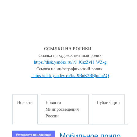
ССЫЛКИ НА РОЛИКИ
Ссылка на художественный ролик
https://disk.yandex.ru/i/J_J6azZvH_WZ-g
Ссылка на инфографический ролик
https://disk.yandex.ru/i/s_9BuK3BBjmmAQ
Новости
Новости
Публикации
Минпросвещения
России
Мобильное приложение «Госуслуги Моя школа»