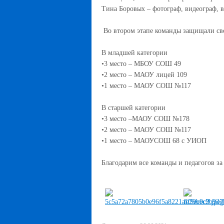
Тина Боровых – фотограф, видеограф, 
Во втором этапе команды защищали сво
В младшей категории
•
3
место –
МБОУ СОШ 49
•
2 место –
МАОУ лицей 109
•
1 место – МАОУ СОШ №117
В старшей категории
•3 место –МАОУ СОШ №178
•2 место – МАОУ СОШ №117
•1 место – МАОУСОШ 68 с УИОП
Благодарим все команды и педагогов за