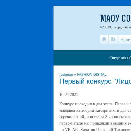
МАОУ СО
620039, Свердловска
Напи
Сведения об
Главная
»
FASHION DIGITAL
Первый конкурс "Лиц
10.04.2021
Конкурс проходил в два этапа. Первый 
младшей категории Киберпанк, и для ст
соревнований, и всего за 8 часов смогл
первом этапе мы привлекли внешних э
по
VR| AR,
Халитов Григорий Тахирови