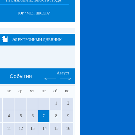
"ПРОИЗВОДИТЕЛЬНОСТЬ ТРУДА"
ТОР "МОЯ ШКОЛА"
ЭЛЕКТРОННЫЙ ДНЕВНИК
Август
События
вт
ср
чт
пт
сб
вс
1
2
4
5
6
7
8
9
11
12
13
14
15
16