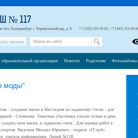
Ш № 117
я обл, Екатеринбург г, Черниговский пер, д. 8
+7 (343) 333-50-85, +7 (343) 352-84-6
сать письмо
 образовательной организации
Новости
Родителям
Фотоальбомы
о моды"
этап - создание маски в Инстаграм по заданному стилю - для
аршей - Стимпанк. Тематики участники узнали только в день
и создать свои маски, в заданном стиле. Для оценки работ в
кспертов:
Васильев Михаил Юрьевич – педагог «
IT
-куб»
ч, учитель информатики, Лицей №128,