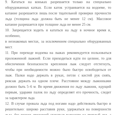
9. Кататься на коньках разрешается только на специально
оборудованных катках. Если каток устраивается на водоеме, то
катание разрешается лишь после тщательной проверки прочности
льда (толщина льда должна быть не менее 12 см). Массовое
катание разрешается при толщине льда не менее 25 см.
10. Запрещается ходить и кататься на льду в ночное время и,
особенно,
в незнакомых местах, за исключением специально оборудованных
мест.
11. При переходе водоема на лыжах рекомендуется пользоваться
проложенной лыжней. Если приходиться идти по целине, то для
обеспечения безопасности крепления лыж следует отстегнуть,
чтобы при необходимости можно было быстро освободиться от
лыж. Палки надо держать в руках, петли с кистей рук снять,
рюкзак держать на одном плече. Расстояние между лыжниками
должно быть 5–6 м. Во время движения по льду лыжник, идущий
первым, ударами палок по льду определяет его прочность, следит
за характером льда.
12. В случае провала льда под ногами надо действовать быстро и
решительно: широко расставив руки, удержаться на поверхности
льда, без резких движений стараться выползти на твердый лед, а