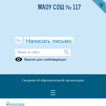
МАОУ СОШ № 117
Написать письмо
Федеральная налоговая служба
Версия для слабовидящих
08.02.2021
Материалы Федеральной налоговой службы –
https://dis.midural.ru/
uploads/document/1754/fns_
marketingovye-materialy_1.rar
Сведения об образовательной организации