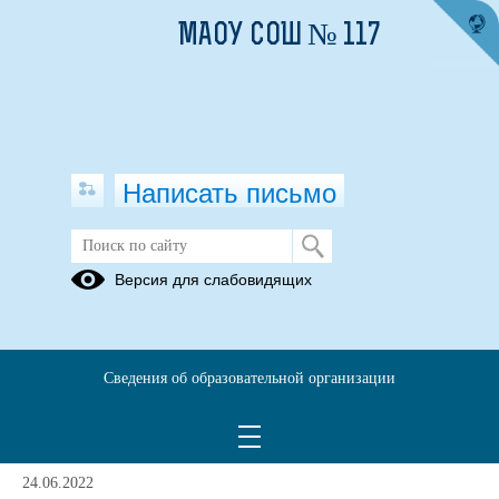
МАОУ СОШ № 117
Написать письмо
НОО
Версия для слабовидящих
Рабочие
Учебный
Программа
программы,
план
начального
аннотации к
общего
Сведения об образовательной организации
рабочим
образования
программам
24.06.2022