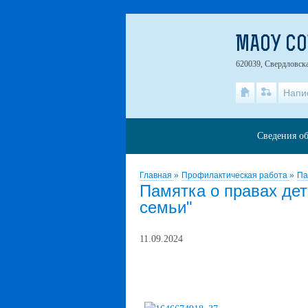
МАОУ СО
620039, Свердловска
Напи
Сведения об
Главная
»
Профилактическая работа
»
Па
Памятка о правах дет
семьи"
11.09.2024