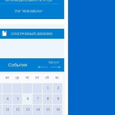
"ПРОИЗВОДИТЕЛЬНОСТЬ ТРУДА"
ТОР "МОЯ ШКОЛА"
ЭЛЕКТРОННЫЙ ДНЕВНИК
Август
События
вт
ср
чт
пт
сб
вс
1
2
4
5
6
7
8
9
11
12
13
14
15
16