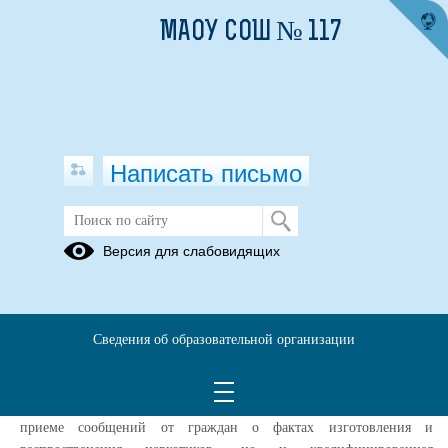
МАОУ СОШ № 117
Написать письмо
Акция "Сообщи где торгуют
Версия для слабовидящих
смертью"
15.10.2024
Традиционно участниками и организаторами «Сообщи, где
Сведения об образовательной организации
торгуют смертью» в регионе становятся правоохранительные
органы, учреждения здравоохранения, общественные и
волонтерские организации. Их задача заключается не только в
приеме сообщений от граждан о фактах изготовления и