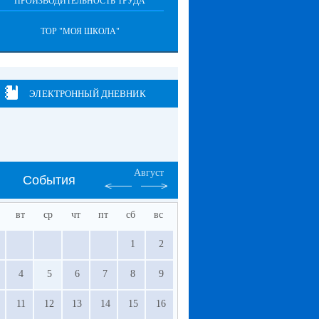
"ПРОИЗВОДИТЕЛЬНОСТЬ ТРУДА"
ТОР "МОЯ ШКОЛА"
ЭЛЕКТРОННЫЙ ДНЕВНИК
Август
События
вт
ср
чт
пт
сб
вс
1
2
4
5
6
7
8
9
11
12
13
14
15
16