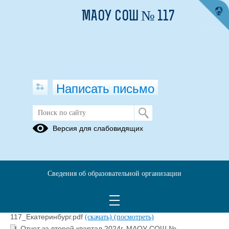
МАОУ СОШ № 117
Написать письмо
Документы
Версия для слабовидящих
19.06.2025
Сведения об образовательной организации
Соглашение о совместной деятельности БП.pdf
(скачать)
(посмотреть)
Отчет БП за первый квартал 2025 г. МАОУ СОШ №
117_Екатеринбург.pdf
(скачать)
(посмотреть)
Отчет за второй квартал 2024г. МАОУ СОШ №