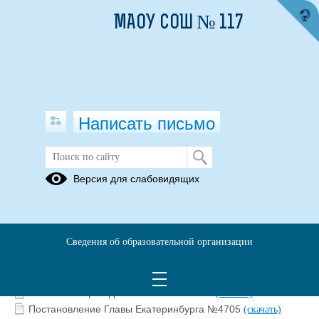
МАОУ СОШ № 117
Написать письмо
Законодательство
Версия для слабовидящих
02.09.2024
Законодательство
Сведения об образовательной организации
Статьи КоАП и УК РФ о вандализме и экстремизме
(скачать)
Статьи о защите достоинства человека
(скачать)
Постановление Главы Екатеринбурга №4705
(скачать)